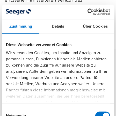
diabetischen Fußsyndroms oder auch
“Zuckerfußes” sind Symptome zudem in den
Gelenken, dem Bandapparat und den Knochen
Zustimmung
Details
Über Cookies
zu finden.
Diese Webseite verwendet Cookies
Wir verwenden Cookies, um Inhalte und Anzeigen zu
personalisieren, Funktionen für soziale Medien anbieten
zu können und die Zugriffe auf unsere Website zu
Diabetischer Fuß: Stadien nach Wagner-
analysieren. Außerdem geben wir Informationen zu Ihrer
Armstrong-Klassifikation
Verwendung unserer Website an unsere Partner für
soziale Medien, Werbung und Analysen weiter. Unsere
Mediziner*innen verwenden zur Beurteilung
Partner führen diese Informationen möglicherweise mit
weiteren Daten zusammen, die Sie ihnen bereitgestellt
des diabetischen Fußsyndroms die
Wagner-
haben oder die sie im Rahmen Ihrer Nutzung der Dienste
Armstrong-Klassifikation
, die das
gesammelt haben.
Einwilligungsauswahl
Krankheitsbild in
verschiedene Stadien
Notwendig