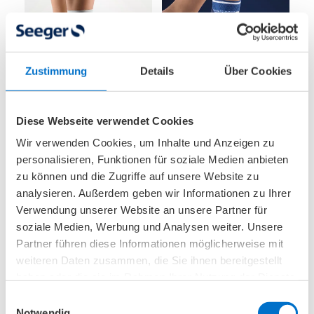
Zustimmung
Details
Über Cookies
Knöchelbandage
Knöchelbandage
Diese Webseite verwendet Cookies
Activemed
Komfort Plus
Wir verwenden Cookies, um Inhalte und Anzeigen zu
personalisieren, Funktionen für soziale Medien anbieten
Formgestrickte
Hochwertige Aktiv-
zu können und die Zugriffe auf unsere Website zu
Aktiv-Sprunggelenk-
Sprunggelenk-
analysieren. Außerdem geben wir Informationen zu Ihrer
Bandage zur
Bandage mit
Verwendung unserer Website an unsere Partner für
Weichteilkompressio
Stabilo®-Band zur
soziale Medien, Werbung und Analysen weiter. Unsere
n mit zwei
therapieunterstützen
Partner führen diese Informationen möglicherweise mit
weiteren Daten zusammen, die Sie ihnen bereitgestellt
Silikonpelotten zur
den Positionierung
haben oder die sie im Rahmen Ihrer Nutzung der Dienste
intermittierenden
des Fußes.
gesammelt haben.
Massage.
Einwilligungsauswahl
Notwendig