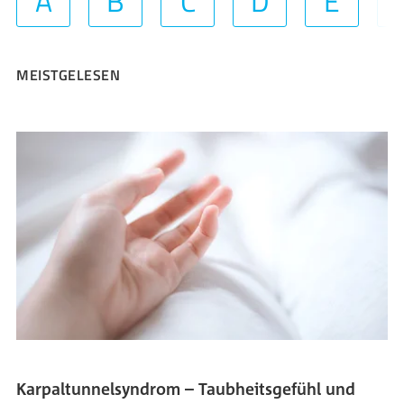
A
B
C
D
E
MEISTGELESEN
Karpaltunnelsyndrom – Taubheitsgefühl und