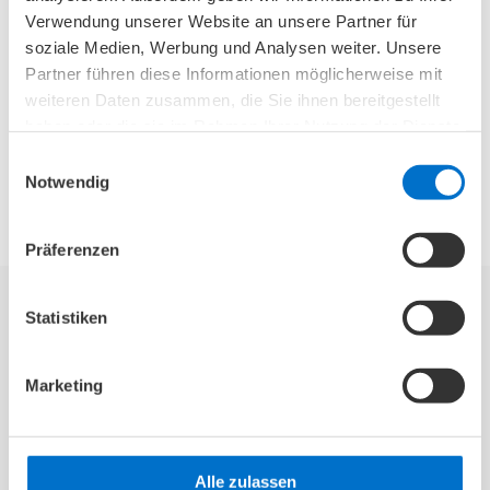
individuellen Ursachen und Formen der
Verwendung unserer Website an unsere Partner für
soziale Medien, Werbung und Analysen weiter. Unsere
Stuhlinkontinenz zu bestimmen und eine
Partner führen diese Informationen möglicherweise mit
geeignete Schließmuskelschwächen-Therapie
weiteren Daten zusammen, die Sie ihnen bereitgestellt
sowie passende
Inkontinenzprodukten
zu
haben oder die sie im Rahmen Ihrer Nutzung der Dienste
empfehlen.
gesammelt haben.
Einwilligungsauswahl
Notwendig
Präferenzen
Statistiken
Was kann man gegen eine
Stuhlinkontinenz machen? Behandlung
Marketing
und Therapie
Eine frühzeitige Diagnose der Darmschwäche
Alle zulassen