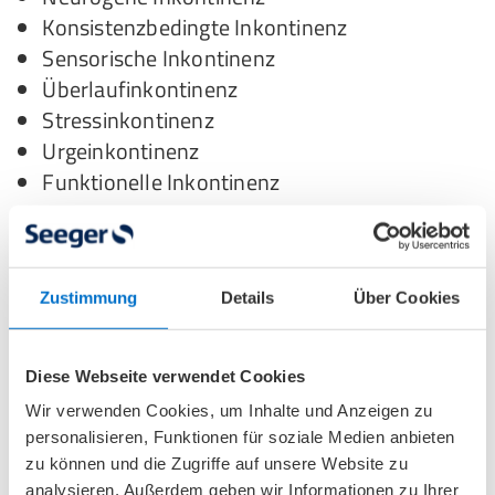
Konsistenzbedingte Inkontinenz
Sensorische Inkontinenz
Überlaufinkontinenz
Stressinkontinenz
Urgeinkontinenz
Funktionelle Inkontinenz
Jede Darminkontinenz-Form weist
unterschiedliche, spezifische Merkmale und
Zustimmung
Details
Über Cookies
Symptome auf, hat verschiedene Ursachen und
setzt eine andere Therapie voraus. Eine
Mischform der Stuhlinkontinenz besteht aus
Diese Webseite verwendet Cookies
einer Kombination der verschiedenen Formen.
Wir verwenden Cookies, um Inhalte und Anzeigen zu
personalisieren, Funktionen für soziale Medien anbieten
Eine gründliche Diagnostik durch einen
zu können und die Zugriffe auf unsere Website zu
Arzt/eine Ärztin ist erforderlich, um die
analysieren. Außerdem geben wir Informationen zu Ihrer