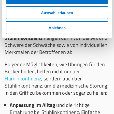
ist der erste Schritt, um das Leiden zu lindern
und eine vollständige Genesung zu
Auswahl erlauben
ermöglichen.
Ablehnen
Die
Behandlung und Therapie bei
Stuhlinkontinenz
hängen dann von der Art und
Schwere der Schwäche sowie von individuellen
Merkmalen der Betroffenen ab.
Folgende Möglichkeiten, wie Übungen für den
Beckenboden, helfen nicht nur bei
Harninkontinenz
, sondern auch bei
Stuhlinkontinenz, um die medizinische Störung
in den Griff zu bekommen oder sogar zu heilen:
Anpassung im Alltag
und die richtige
Ernährung bei Stuhlinkontinenz: Einfache