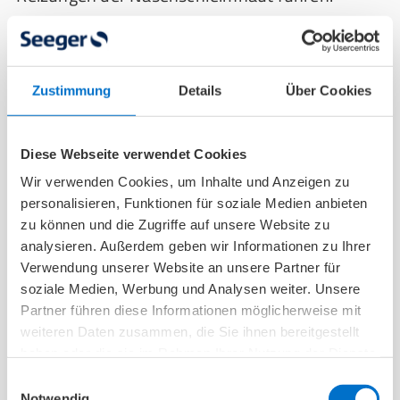
PEG-Sonde
Die PEG-Sonde (perkutane endoskopische
Gastrostomie) wird
operativ durch die
Zustimmung
Details
Über Cookies
Bauchdecke direkt in den Magen
gelegt. Diese
Ernährungssonde eignet sich für
langfristige
Diese Webseite verwendet Cookies
Anwendungen
und bietet Patient*innen mehr
Wir verwenden Cookies, um Inhalte und Anzeigen zu
Komfort und Diskretion im Alltag.
personalisieren, Funktionen für soziale Medien anbieten
zu können und die Zugriffe auf unsere Website zu
PEJ-Sonde
analysieren. Außerdem geben wir Informationen zu Ihrer
Die PEJ-Sonde (perkutane endoskopische
Verwendung unserer Website an unsere Partner für
soziale Medien, Werbung und Analysen weiter. Unsere
Jejunostomie) führt
direkt in den Dünndarm
Partner führen diese Informationen möglicherweise mit
und wird eingesetzt, wenn der Magen
weiteren Daten zusammen, die Sie ihnen bereitgestellt
umgangen werden muss, beispielsweise bei
haben oder die sie im Rahmen Ihrer Nutzung der Dienste
Magenerkrankungen oder starkem Reflux.
gesammelt haben.
Einwilligungsauswahl
Notwendig