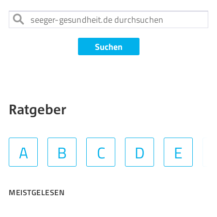
Suchen
Ratgeber
A
B
C
D
E
MEISTGELESEN