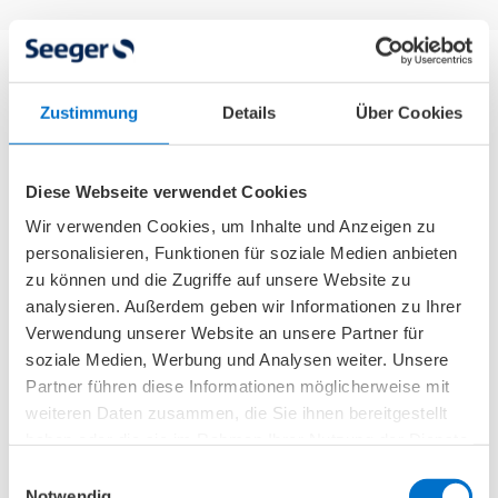
Wieso Sie Pflegehilfsmittel im
Zustimmung
Details
Über Cookies
Sanitätsfachhandel kaufen sollten
Diese Webseite verwendet Cookies
Nicht nur Hygieneprodukte und
Wir verwenden Cookies, um Inhalte und Anzeigen zu
Pflegehilfsmittel zum Verbrauch, sondern
personalisieren, Funktionen für soziale Medien anbieten
zunehmend auch technische Pflegehilfsmittel
zu können und die Zugriffe auf unsere Website zu
finden Sie im klassischen Einzelhandel, wie in
analysieren. Außerdem geben wir Informationen zu Ihrer
der Drogerie. Dennoch
empfiehlt sich der Kauf
Verwendung unserer Website an unsere Partner für
soziale Medien, Werbung und Analysen weiter. Unsere
im Gesundheitshaus
aus unterschiedlichen
Partner führen diese Informationen möglicherweise mit
Gründen:
weiteren Daten zusammen, die Sie ihnen bereitgestellt
haben oder die sie im Rahmen Ihrer Nutzung der Dienste
Sie profitieren von Fachkompetenz und
gesammelt haben.
Einwilligungsauswahl
langjähriger Erfahrung.
Notwendig