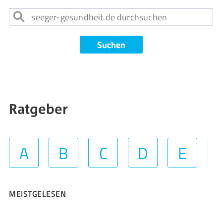
Suchen
Ratgeber
A
B
C
D
E
MEISTGELESEN