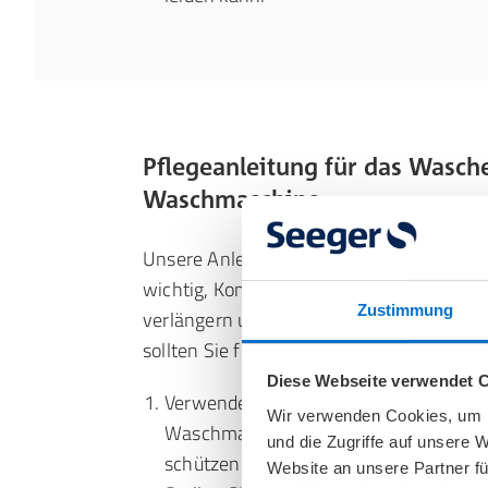
Pflegeanleitung für das Wasch
Waschmaschine
Unsere Anleitung zum Waschen von Komp
wichtig, Kompressionsstrümpfe zu pflege
Zustimmung
verlängern und ihre Wirksamkeit zu erhal
sollten Sie folgende Schritte befolgen:
Diese Webseite verwendet 
Verwenden Sie einen Schonwaschgang
Wir verwenden Cookies, um I
Waschmaschine, um die Strümpfe vor 
und die Zugriffe auf unsere 
schützen.
Website an unsere Partner fü