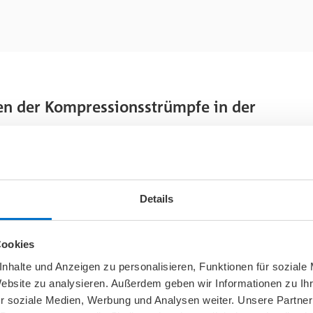
en der Kompressionsstrümpfe in der
ressionsstrümpfen: Es ist
Eine Schleuderdrehzahl 
n, um ihre Lebensdauer zu
pro Minute ist ideal, um
Details
ten. Für die ideale Wäsche
zu minimieren.
Schützen Sie Ihre Kompr
Dies verhindert möglich
Cookies
 oder Feinwaschgang Ihrer
Kleidungsstücke mit Reiß
nhalte und Anzeigen zu personalisieren, Funktionen für soziale
übermäßigem Verschleiß zu
Vermeiden Sie den Einsat
Website zu analysieren. Außerdem geben wir Informationen zu I
Material der Strümpfe be
r soziale Medien, Werbung und Analysen weiter. Unsere Partner