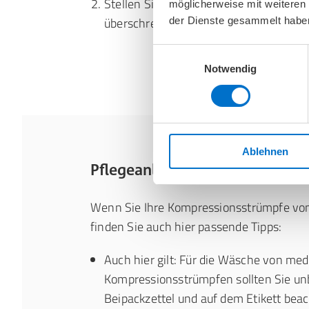
Stellen Sie sicher, dass die Wassertem
möglicherweise mit weiteren
überschreitet, um das Material der Str
der Dienste gesammelt habe
Einwilligungsauswahl
Notwendig
Ablehnen
Pflegeanleitung für das Wasc
Wenn Sie Ihre Kompressionsstrümpfe v
finden Sie auch hier passende Tipps:
Auch hier gilt: Für die Wäsche von med
Kompressionsstrümpfen sollten Sie un
Beipackzettel und auf dem Etikett bea