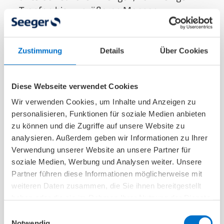
Tropfen bis zu größeren Mengen.
Plötzlicher, nicht unterdrückbarer
Harndrang
, der so stark ist, dass die Toilette
nicht rechtzeitig erreicht werden kann.
Zustimmung
Details
Über Cookies
Häufiger Toilettengang
, sowohl tagsüber als
auch nachts (Nykturie), oft mehr als acht Mal
Diese Webseite verwendet Cookies
in 24 Stunden.
Wir verwenden Cookies, um Inhalte und Anzeigen zu
Tröpfelnder Urinverlust
nach dem
personalisieren, Funktionen für soziale Medien anbieten
Wasserlassen oder kontinuierliches
zu können und die Zugriffe auf unsere Website zu
Nachtröpfeln
analysieren. Außerdem geben wir Informationen zu Ihrer
Gefühl der unvollständigen
Verwendung unserer Website an unsere Partner für
Blasenentleerung
, als würde nach dem
soziale Medien, Werbung und Analysen weiter. Unsere
Partner führen diese Informationen möglicherweise mit
Toilettengang noch Urin in der Blase
weiteren Daten zusammen, die Sie ihnen bereitgestellt
verbleiben.
haben oder die sie im Rahmen Ihrer Nutzung der Dienste
Feuchte Unterwäsche oder sichtbare Flecken
gesammelt haben.
Einwilligungsauswahl
auf der Kleidung.
Notwendig