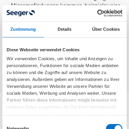
Missempfindungen kommen, beispielsweise
dem Gefühl, die Hand hätte einen
elektrischen Schlag bekommen.
Zustimmung
Details
Über Cookies
Muskelschwund:
Bei langanhaltendem Druck
auf den Nervus Medianus kann es dazu
Diese Webseite verwendet Cookies
kommen, dass sich der Daumenballen
Wir verwenden Cookies, um Inhalte und Anzeigen zu
zurückbildet.
personalisieren, Funktionen für soziale Medien anbieten
zu können und die Zugriffe auf unsere Website zu
analysieren. Außerdem geben wir Informationen zu Ihrer
Verwendung unserer Website an unsere Partner für
soziale Medien, Werbung und Analysen weiter. Unsere
Partner führen diese Informationen möglicherweise mit
weiteren Daten zusammen, die Sie ihnen bereitgestellt
Diagnose des Karpaltunnelsyndroms
haben oder die sie im Rahmen Ihrer Nutzung der Dienste
gesammelt haben.
Einwilligungsauswahl
Notwendig