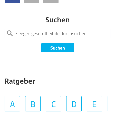
Suchen
Suchen
Ratgeber
A
B
C
D
E