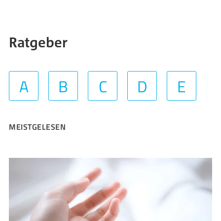
Ratgeber
A
B
C
D
E
MEISTGELESEN