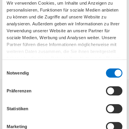
Nur in sehr wenigen Fällen – wenn andere
Wir verwenden Cookies, um Inhalte und Anzeigen zu
Behandlungen auch nach Monaten oder Jahren
personalisieren, Funktionen für soziale Medien anbieten
die Beschwerden nicht bessern konnten – ist
zu können und die Zugriffe auf unsere Website zu
eine Operation erforderlich. Bei dem Eingriff
analysieren. Außerdem geben wir Informationen zu Ihrer
wird das Gewebe entlastet, indem wenige
Verwendung unserer Website an unsere Partner für
soziale Medien, Werbung und Analysen weiter. Unsere
Millimeter des Sehnenursprungs entfernt
Partner führen diese Informationen möglicherweise mit
werden. In vielen Fällen sind die Patienten nach
weiteren Daten zusammen, die Sie ihnen bereitgestellt
der Heilungsphase wieder beschwerdefrei.
haben oder die sie im Rahmen Ihrer Nutzung der Dienste
gesammelt haben.
Einwilligungsauswahl
Notwendig
Präferenzen
Golferellenbogen: Bandagen und
Statistiken
Orthesen können punktgenau entlasten
Bei Belastung, nicht aber in Ruhe kann auch das
Marketing