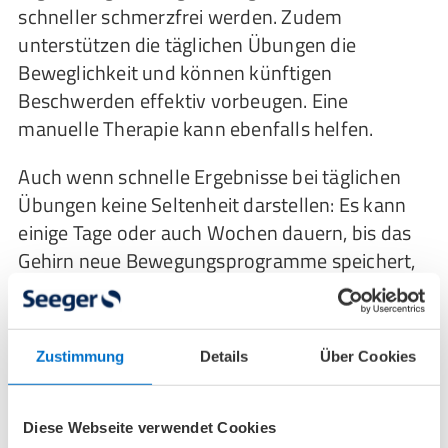
schneller schmerzfrei werden. Zudem
unterstützen die täglichen Übungen die
Beweglichkeit und können künftigen
Beschwerden effektiv vorbeugen. Eine
manuelle Therapie kann ebenfalls helfen.
Auch wenn schnelle Ergebnisse bei täglichen
Übungen keine Seltenheit darstellen: Es kann
einige Tage oder auch Wochen dauern, bis das
Gehirn neue Bewegungsprogramme speichert,
sich der Stoffwechsel normalisiert und die
Entzündungen abklingen. Das ist insbesondere
der Fall, wenn die schädliche Zugkraft schon
Zustimmung
Details
Über Cookies
länger besteht und viele kleine Verletzungen an
den Muskelansätzen verursacht hat.
Diese Webseite verwendet Cookies