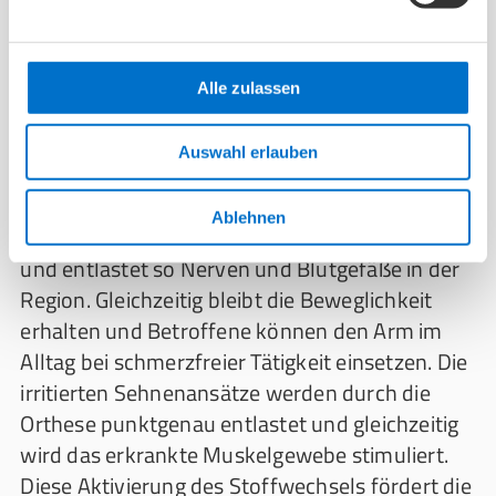
Tragen spezieller
Orthesen
bzw.
Bandagen
helfen: Durch eingearbeitete kleine Polster
üben sie leichten und massierenden Druck aus.
Alle zulassen
Hierfür kommen häufig
Epikondylitisspangen
oder andere
medizinische Bandagen
zum
Auswahl erlauben
Einsatz. Der leichte Druck auf die entzündeten
Muskelansätze fördert den Abbau von
Ablehnen
entzündlich bedingten Schwellungen (Ödemen)
und entlastet so Nerven und Blutgefäße in der
Region. Gleichzeitig bleibt die Beweglichkeit
erhalten und Betroffene können den Arm im
Alltag bei schmerzfreier Tätigkeit einsetzen. Die
irritierten Sehnenansätze werden durch die
Orthese punktgenau entlastet und gleichzeitig
wird das erkrankte Muskelgewebe stimuliert.
Diese Aktivierung des Stoffwechsels fördert die