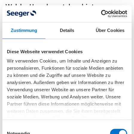
Welche Ursachen stehen hinter
Fußfehlstellungen bei Kindern?
Oft sehen Eltern viele Fragezeichen, wenn bei
Zustimmung
Details
Über Cookies
ihrem Baby oder Kleinkind eine Fußfehlstellung
diagnostiziert wird. Viele fragen sich, ob sie
Diese Webseite verwendet Cookies
daran schuld sind, ob man die Fehlstellung
Wir verwenden Cookies, um Inhalte und Anzeigen zu
hätte verhindern können oder welche Ursachen
personalisieren, Funktionen für soziale Medien anbieten
zur Deformität geführt haben.
zu können und die Zugriffe auf unsere Website zu
analysieren. Außerdem geben wir Informationen zu Ihrer
Während die genaue Ursache oft unklar ist, gibt
Verwendung unserer Website an unsere Partner für
es einige Faktoren, die bei Kindern zu
soziale Medien, Werbung und Analysen weiter. Unsere
Fußfehlstellungen führen können:
Partner führen diese Informationen möglicherweise mit
weiteren Daten zusammen, die Sie ihnen bereitgestellt
Genetische Prädisposition:
In einigen Fällen
haben oder die sie im Rahmen Ihrer Nutzung der Dienste
gesammelt haben.
liegt der Grund für eine Fußfehlstellung beim
Einwilligungsauswahl
Notwendig