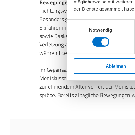
Bewegungen
, typischerweise bei Sporta
möglicherweise mit weiteren
der Dienste gesammelt habe
Richtungswechseln, Drehbewegungen ode
Besonders gefährdet sind Fußballerinnen 
Einwilligungsauswahl
Skifahrerinnen und Skifahrer, Tennisspiel
Notwendig
sowie Basketballspielerinnen und Basketbal
Verletzung auf,
wenn das Knie unter Bel
während der Fuß fest auf dem Boden steh
Ablehnen
Im Gegensatz dazu entwickelt sich ein de
Meniskusschaden
schleichend über Jah
zunehmendem Alter verliert der Meniskus 
spröde. Bereits alltägliche Bewegungen w