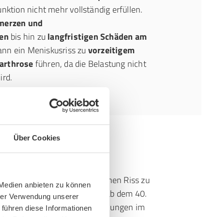
nktion nicht mehr vollständig erfüllen.
merzen und
en
bis hin zu
langfristigen Schäden am
ann ein Meniskusriss zu
vorzeitigem
earthrose
führen, da die Belastung nicht
ird.
Über Cookies
nnen dann ausreichen, um einen Riss zu
 Medien anbieten zu können
 Meniskusrisses tritt häufig ab dem 40.
hrer Verwendung unserer
mit anderen Verschleißerscheinungen im
 führen diese Informationen