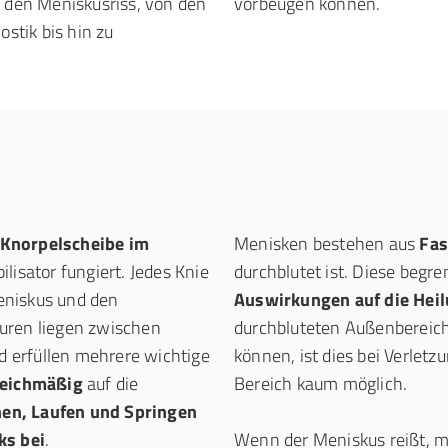
r den Meniskusriss, von den
vorbeugen können.
tik bis hin zu
Knorpelscheibe im
Menisken bestehen aus
Fas
ilisator fungiert. Jedes Knie
durchblutet ist. Diese begr
eniskus und den
Auswirkungen auf die Hei
uren liegen zwischen
durchbluteten Außenbereich
 erfüllen mehrere wichtige
können, ist dies bei Verletz
leichmäßig
auf die
Bereich kaum möglich.
en, Laufen und Springen
ks bei
.
Wenn der Meniskus reißt, m