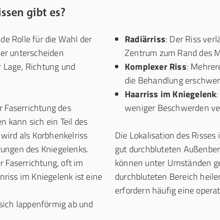
ssen gibt es?
de Rolle für die Wahl der
Radiärriss
: Der Riss ver
er unterscheiden
Zentrum zum Rand des M
r Lage, Richtung und
Komplexer Riss
: Mehrer
die Behandlung erschwer
Haarriss im Kniegelenk
:
ur Faserrichtung des
weniger Beschwerden ver
 kann sich ein Teil des
 wird als Korbhenkelriss
Die Lokalisation des Risses 
erungen des Kniegelenks.
gut durchbluteten Außenbe
ur Faserrichtung, oft im
können unter Umständen gen
nriss im Kniegelenk ist eine
durchbluteten Bereich heile
erfordern häufig eine opera
t sich lappenförmig ab und