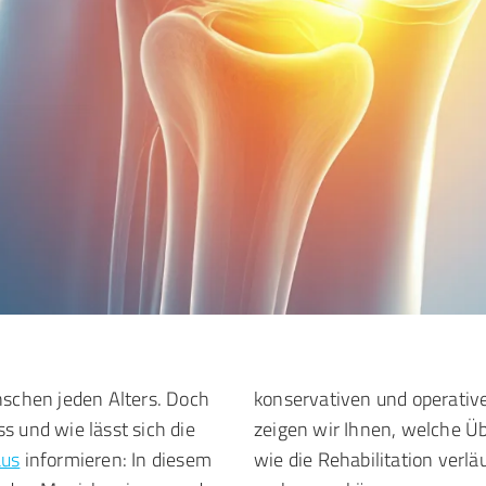
nschen jeden Alters. Doch
konservativen und operati
s und wie lässt sich die
zeigen wir Ihnen, welche Ü
aus
informieren: In diesem
wie die Rehabilitation verläuft und wie Sie einem erneuten Riss