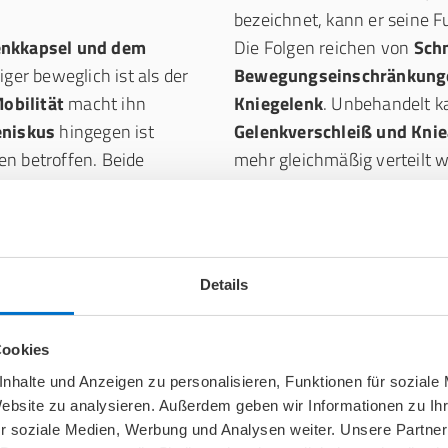
bezeichnet, kann er seine Fu
lenkkapsel und dem
Die Folgen reichen von
Sch
ger beweglich ist als der
Bewegungseinschränkung
obilität
macht ihn
Kniegelenk
. Unbehandelt k
niskus
hingegen ist
Gelenkverschleiß und Kni
en betroffen. Beide
mehr gleichmäßig verteilt w
Details
?
Cookies
n sich grundsätzlich in
eine ungünstige Drehung kö
nhalte und Anzeigen zu personalisieren, Funktionen für soziale
und degenerative Risse
.
verursachen. Diese Form des
Website zu analysieren. Außerdem geben wir Informationen zu I
 durch
plötzliche, heftige
Lebensjahr auf und ist oft 
r soziale Medien, Werbung und Analysen weiter. Unsere Partner