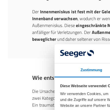
Der
Innenmeniskus ist fest mit der Ge
Innenband verwachsen
, wodurch er weni
Außenmeniskus. Diese
eingeschränkte M
anfälliger für Verletzungen. Der
Außenme
beweglicher
und daher seltener von Riss
Zustimmung
Wie entsteht ein Meniskusriss
Diese Webseite verwendet 
Die Ursachen für einen Meniskusriss lasse
Wir verwenden Cookies, um I
zwei Kategorien einteilen:
traumatische 
und die Zugriffe auf unsere 
Ein traumatischer Meniskusriss entsteht
Website an unsere Partner fü