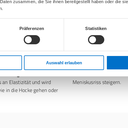
rten mit schnellen
Kniegelenk verbunden.
 Daten zusammen, die Sie ihnen bereitgestellt haben oder die s
n.
r abrupten Stopps.
und Fußballer,
Verschiedene
Risikofaktor
erinnen und Tennisspieler
Meniskusrisses erheblich. 
Präferenzen
Statistiken
lspieler. Häufig tritt die
intensive sportliche Bel
astung verdreht wird
,
Übergewicht,
t.
Fehlstellungen wie X-Be
muskuläre Schwächen i
Auswahl erlauben
generativer
und eine genetische Ve
re hinweg
. Mit
Auch frühere Knieverletz
an Elastizität und wird
Meniskusriss steigern.
ie in die Hocke gehen oder