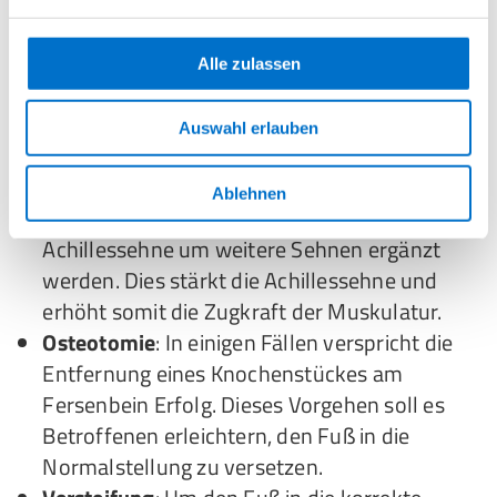
Achillessehne bei einem Hackenfuß
dauerhaft überstreckt ist, kann sie operativ
verkürzt oder in ihrer Position verändert
Alle zulassen
werden. Das bewirkt einen Zug auf die
Fußsohle, welcher der Deformität
Auswahl erlauben
entgegenwirkt.
Einsatz zusätzlicher Sehnen
: Nach einem
Ablehnen
ähnlichen Prinzip kann der Bereich um die
Achillessehne um weitere Sehnen ergänzt
werden. Dies stärkt die Achillessehne und
erhöht somit die Zugkraft der Muskulatur.
Osteotomie
: In einigen Fällen verspricht die
Entfernung eines Knochenstückes am
Fersenbein Erfolg. Dieses Vorgehen soll es
Betroffenen erleichtern, den Fuß in die
Normalstellung zu versetzen.