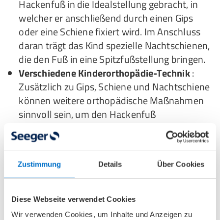
Hackenfuß in die Idealstellung gebracht, in
welcher er anschließend durch einen Gips
oder eine Schiene fixiert wird. Im Anschluss
daran trägt das Kind spezielle Nachtschienen,
die den Fuß in eine Spitzfußstellung bringen.
Verschiedene Kinderorthopädie-Technik
:
Zusätzlich zu Gips, Schiene und Nachtschiene
können weitere orthopädische Maßnahmen
sinnvoll sein, um den Hackenfuß
auszukurieren. Beispielsweise können
orthopädische Einlagen
oder
Orthesen
bei
Erwachsenen und Kindern mit Hackenfüßen
Zustimmung
Details
Über Cookies
zur Behandlung eingesetzt werden.
Physiotherapie
: Die Hackenfuß-Therapie
profitiert ungemein von Übungen, die den
Diese Webseite verwendet Cookies
Hackenfuß dehnen, Beschwerden lindern
Wir verwenden Cookies, um Inhalte und Anzeigen zu