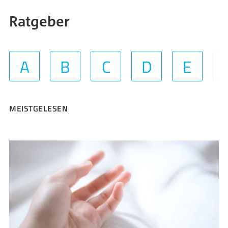
Ratgeber
A
B
C
D
E
MEISTGELESEN