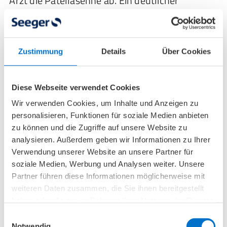
Arzt die Patellasehne ab. Ein deutlicher
Druckschmerz an der Unterkante der
Kniescheibe ist ein wichtiges diagnostisches
Zeichen. Verschiedene
Zustimmung
Details
Über Cookies
Schmerzprovokationstests
wie der
Patellaspitzensyndrom Test
helfen bei der
Diagnosestellung: Bei gestrecktem Bein wird
Diese Webseite verwendet Cookies
Druck auf die Patellaspitze ausgeübt, während
Wir verwenden Cookies, um Inhalte und Anzeigen zu
das Bein angehoben wird. Schmerzen weisen
personalisieren, Funktionen für soziale Medien anbieten
auf ein Patellaspitzensyndrom hin. Auch
zu können und die Zugriffe auf unsere Website zu
Treppensteigen oder Kniebeugen können als
analysieren. Außerdem geben wir Informationen zu Ihrer
Verwendung unserer Website an unsere Partner für
Provokationstest dienen.
soziale Medien, Werbung und Analysen weiter. Unsere
Partner führen diese Informationen möglicherweise mit
Bildgebende Verfahren
sind hilfreich, um das
weiteren Daten zusammen, die Sie ihnen bereitgestellt
Ausmaß der Sehnenveränderungen zu
haben oder die sie im Rahmen Ihrer Nutzung der Dienste
beurteilen und andere Ursachen für
gesammelt haben.
Einwilligungsauswahl
Notwendig